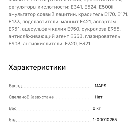
регуляторы кислотности: E341, E524, E500ii,
эмульгатор соевый лецитин, краситель E170, E171,
E133, подсластители: маннит E421, аспартам
E951, ацесульфам калия E950, сукралоза E955,
антислёживающий агент E553, глазирователь
E903, антиокислители: E320, E321.
Характеристики
Бренд
MARS
СделаноВКазахстане
Нет
Вес
0 кг
Код
1-00010255