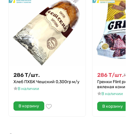
286
Т
/
шт.
286
Т
/
шт.
381
Т
/
Хлеб ПХБК Чешский 0,300гр м/у
Гренки Flint ржан
вяленая конина 1
В наличии
В наличии
В корзину
В корзину