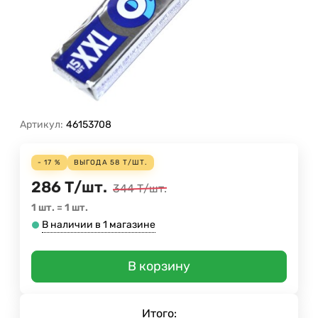
Артикул:
46153708
- 17 %
ВЫГОДА
58
Т
/
ШТ.
286
Т
/
шт.
344
Т
/
шт.
1 шт.
=
1
шт.
В наличии в 1 магазине
В корзину
Итого: