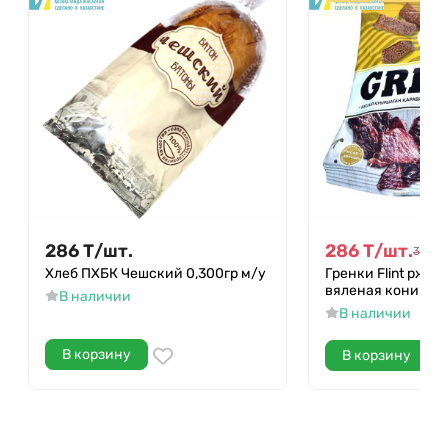
286
Т
/
шт.
286
Т
/
шт.
381
Т
/
Хлеб ПХБК Чешский 0,300гр м/у
Гренки Flint ржан
вяленая конина 1
В наличии
В наличии
В корзину
В корзину