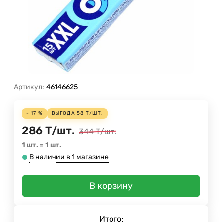
Артикул:
46146625
- 17 %
ВЫГОДА
58
Т
/
ШТ.
286
Т
/
шт.
344
Т
/
шт.
1 шт.
=
1
шт.
В наличии в 1 магазине
В корзину
Итого: