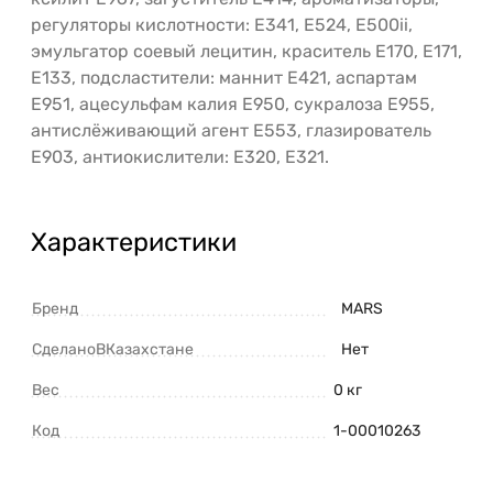
регуляторы кислотности: E341, E524, E500ii,
эмульгатор соевый лецитин, краситель E170, E171,
E133, подсластители: маннит E421, аспартам
E951, ацесульфам калия E950, сукралоза E955,
антислёживающий агент E553, глазирователь
E903, антиокислители: E320, E321.
Характеристики
Бренд
MARS
СделаноВКазахстане
Нет
Вес
0 кг
Код
1-00010263