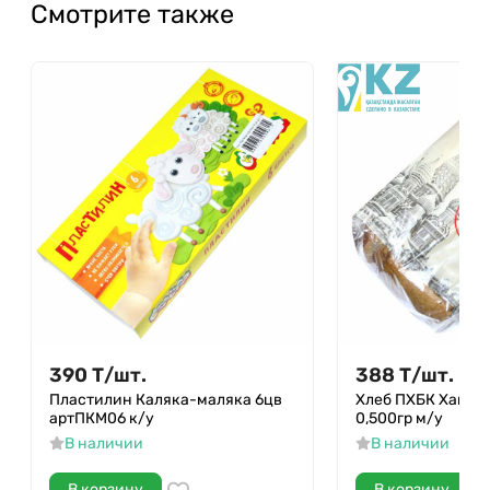
Смотрите также
390
Т
/
шт.
388
Т
/
шт.
Пластилин Каляка-маляка 6цв
Хлеб ПХБК Хан-М
артПКМ06 к/у
0,500гр м/у
В наличии
В наличии
В корзину
В корзину