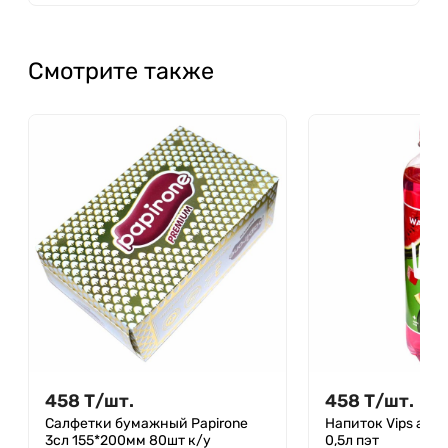
Смотрите также
458
Т
/
шт.
458
Т
/
шт.
Салфетки бумажный Papirone
Напиток Vips арб
3сл 155*200мм 80шт к/у
0,5л пэт