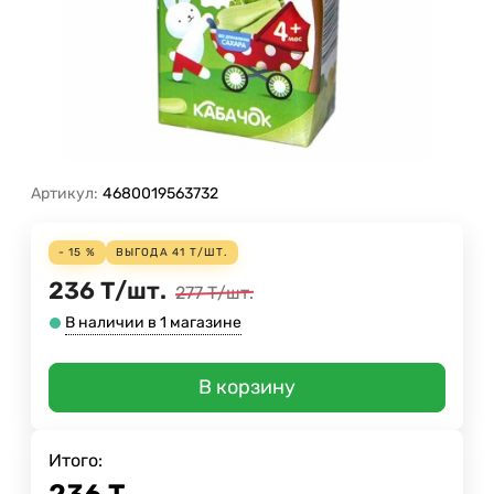
Артикул:
4680019563732
- 15 %
ВЫГОДА
41
Т
/
ШТ.
236
Т
/
шт.
277
Т
/
шт.
В наличии в 1 магазине
В корзину
Итого: