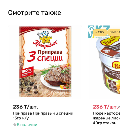
Смотрите также
- 20%
ВЫГОДА
5
236
Т
/
шт.
236
Т
/
шт.
295
Т
Приправа Приправыч 3 специи
Пюре картофельн
15гр м/у
жареные лисички
40гр стакан
В наличии