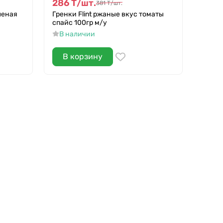
286
Т
/
шт.
286
381
Т
/
шт.
леная
Гренки Flint ржаные вкус томаты
Гренк
спайс 100гр м/у
на ад
В наличии
В н
В корзину
В 