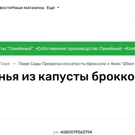
вости
Наши магазины
Еще
оты "Семейный"
Собственное производство Семейный
Хле
Пюре
Пюре Сады Придонья из капусты брокколи с 4мес 125мл 
ья из капусты брокко
Артикул:
4680019563794