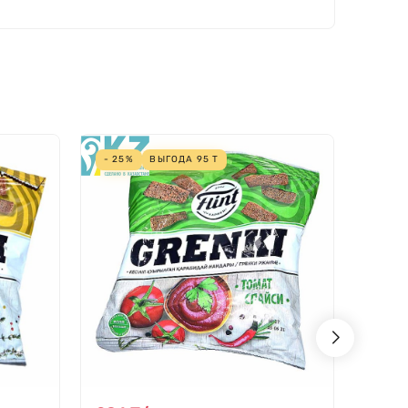
- 25%
ВЫГОДА
95
Т
- 25%