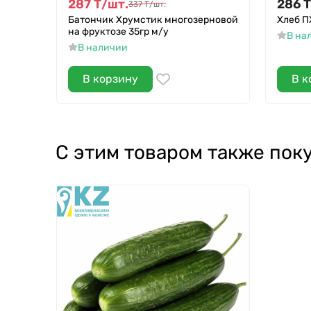
287
Т
/
шт.
286
Т
337
Т
/
шт.
Батончик Хрумстик многозерновой
Хлеб П
на фруктозе 35гр м/у
В на
В наличии
В корзину
В к
С этим товаром также пок