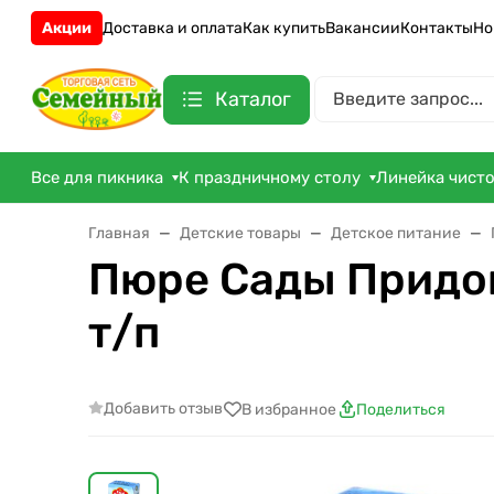
Акции
Доставка и оплата
Как купить
Вакансии
Контакты
Но
Каталог
Все для пикника
К праздничному столу
Линейка чист
Главная
Детские товары
Детское питание
Пюре Сады Придон
т/п
Добавить отзыв
В избранное
Поделиться