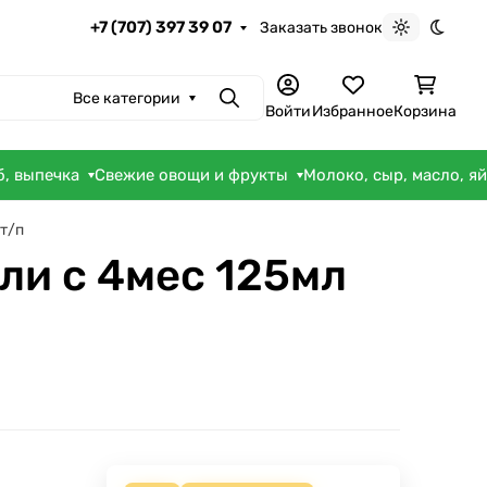
+7 (707) 397 39 07
Заказать звонок
Светлая те
Темна
Все категории
Поиск
Войти
Избранное
Корзина
б, выпечка
Свежие овощи и фрукты
Молоко, сыр, масло, я
т/п
ли с 4мес 125мл