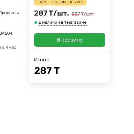
- 15 %
ВЫГОДА
50
Т
/
ШТ.
287
Т
/
шт.
Придонья
337
Т
/
шт.
В наличии в 1 магазине
004504
В корзину
 с 4мес
Итого:
287
Т