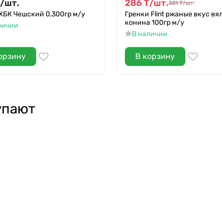
/
шт.
286
Т
/
шт.
381
Т
/
шт.
ХБК Чешский 0,300гр м/у
Гренки Flint ржаные вкус вя
конина 100гр м/у
личии
В наличии
орзину
В корзину
упают