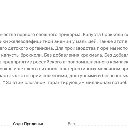
ачестве первого овощного прикорма. Капуста брокколи с
ики железодефицитной анемии у малышей. Также этот ви
о детского организма. Для производства пюре мы испо
капусты брокколи. Без добавления крахмала. Без добавл
ее предприятие российского агропромышленного компле
оков и детского питания, альтернативных молочным проду
растных категорий полезными, доступными и безопасным
а..." За этим слоганом, гарантирующим миллионам потреб
Сады Придонья
Вес