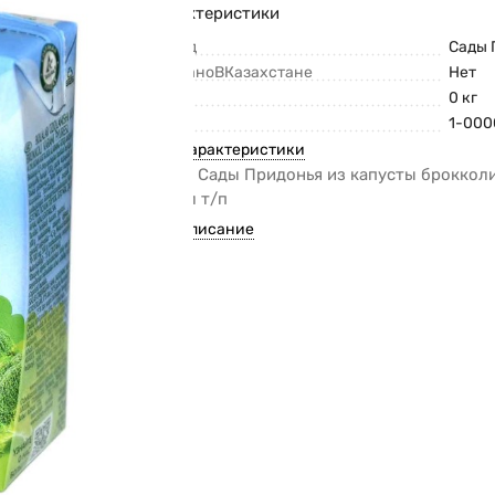
Характеристики
Бренд
Сады 
СделаноВКазахстане
Нет
Вес
0 кг
Код
1-00
Все характеристики
Пюре Сады Придонья из капусты брокколи
125мл т/п
Все описание