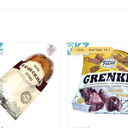
- 25%
ВЫГОДА
95
Т