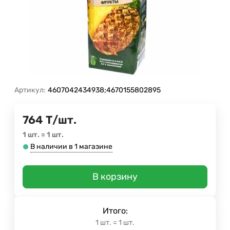
Артикул:
4607042434938;4670155802895
764
Т
/
шт.
1 шт.
=
1
шт.
В наличии в 1 магазине
В корзину
Итого:
1
шт.
=
1
шт.