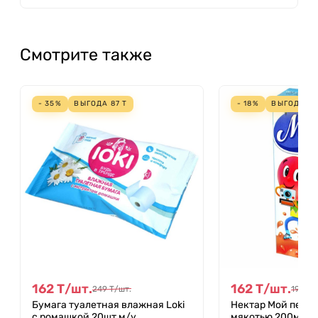
Смотрите также
- 35%
ВЫГОДА
87
Т
- 18%
ВЫГОДА
3
162
Т
/
шт.
162
Т
/
шт.
249
Т
/
шт.
197
Т
/
Бумага туалетная влажная Loki
Нектар Мой перс
с ромашкой 20шт м/у
мякотью 200мл т