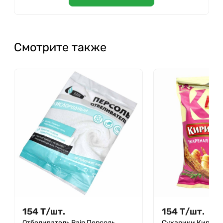
Смотрите также
154
Т
/
шт.
154
Т
/
шт.
Отбеливатель Rain Персоль
Сухарики Кириеш