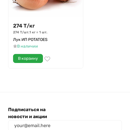
274
Т
/
кг
274
Т
/
шт.
1 кг
=
1
шт.
Лук ИП POTATOES
В наличии
В корзину
Подписаться на
новости и акции