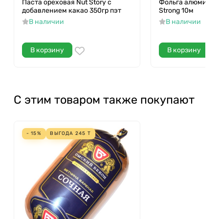
Паста ореховая Nut Story c
Фольга алюминева
добавлением какао 350гр пэт
Strong 10м
В наличии
В наличии
В корзину
В корзину
С этим товаром также покупают
- 15%
ВЫГОДА
245
Т