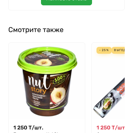
Смотрите также
- 25%
ВЫГОДА
4
1 250
Т
/
шт.
1 250
Т
/
шт.
1 6