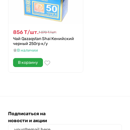
856
Т
/
шт.
1 070
Т
/
шт.
Чай Qazaqstan Shai Кенийский
черный 250гр к/у
В наличии
В корзину
Подписаться на
новости и акции