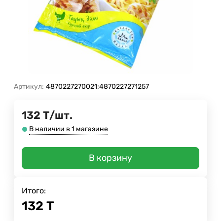
Артикул:
4870227270021;4870227271257
132
Т
/
шт.
В наличии в 1 магазине
В корзину
Итого:
132
Т