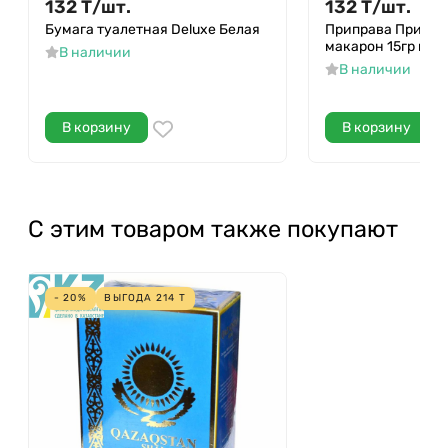
132
Т
/
шт.
132
Т
/
шт.
Бумага туалетная Deluxe Белая
Приправа Приправ
макарон 15гр м/у
В наличии
В наличии
В корзину
В корзину
С этим товаром также покупают
- 20%
ВЫГОДА
214
Т