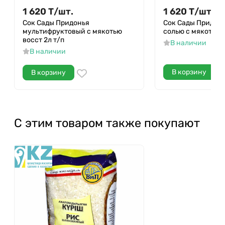
1 620
Т
/
шт.
1 620
Т
/
шт.
Сок Сады Придонья
Сок Сады Придонь
мультифруктовый с мякотью
солью с мякотью в
восст 2л т/п
В наличии
В наличии
В корзину
В корзину
С этим товаром также покупают