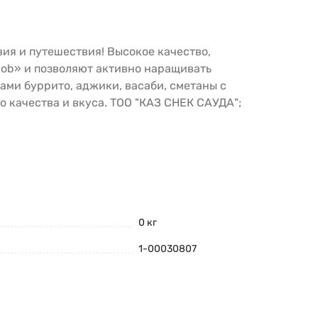
вия и путешествия! Высокое качество,
Bob» и позволяют активно наращивать
ми буррито, аджики, васаби, сметаны с
о качества и вкуса. ТОО "КАЗ СНЕК САУДА";
0 кг
1-00030807