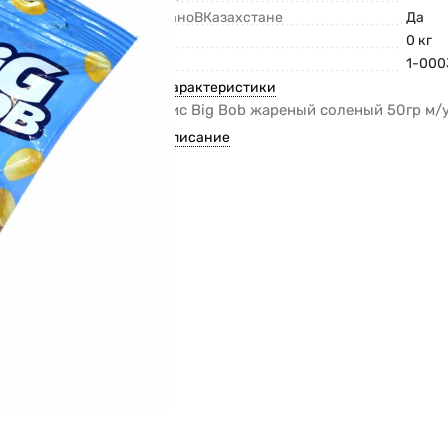
СделаноВКазахстане
Да
Вес
0 кг
Код
1-000
Все характеристики
Арахис Вig Bob жареный соленый 50гр м/
Все описание