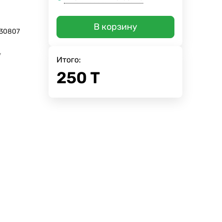
В корзину
30807
у
Итого:
250
Т