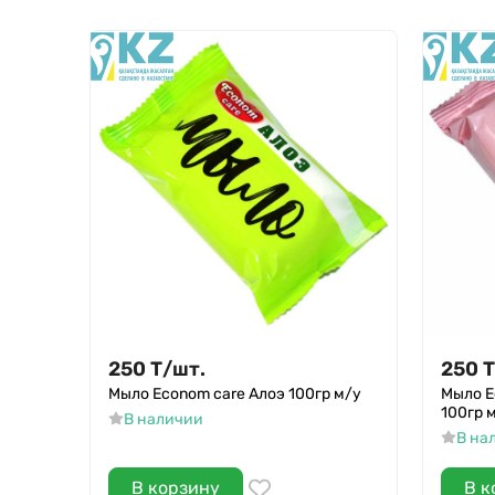
250
Т
/
шт.
250
Т
Мыло Econom care Алоэ 100гр м/у
Мыло E
100гр 
В наличии
В на
В корзину
В к