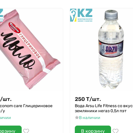
/
шт.
250
Т
/
шт.
conom care Глицериновое
Вода Arsu Life Fitness со вку
м/у
земляники негаз 0,5л пэт
личии
В наличии
орзину
В корзину