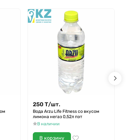
250
Т
/
шт.
250
сом
Вода Arzu Life Fitness со вкусом
Вода A
лимона негаз 0,52л пэт
перси
В наличии
В н
В корзину
В 