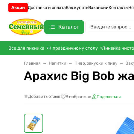
Акции
Доставка и оплата
Как купить
Вакансии
Контакты
Но
Каталог
Все для пикника
К праздничному столу
Линейка чист
Главная
Напитки
Пиво, закуски к пиву
Зак
Арахис Вig Bob ж
Добавить отзыв
В избранное
Поделиться