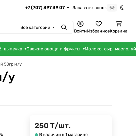
+7 (707) 397 39 07
Заказать звонок
Светлая те
Темна
Все категории
Поиск
Войти
Избранное
Корзина
б, выпечка
Свежие овощи и фрукты
Молоко, сыр, масло, я
й 50гр м/у
м/у
250
Т
/
шт.
OB
В наличии в 1 магазине