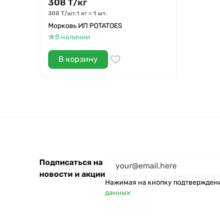
308
Т
/
кг
308
Т
/
шт.
1 кг
=
1
шт.
Морковь ИП POTATOES
В наличии
В корзину
Подписаться на
новости и акции
Нажимая на кнопку подтвержден
данных