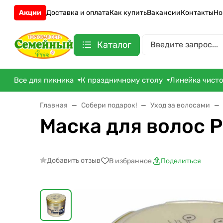
Акции
Доставка и оплата
Как купить
Вакансии
Контакты
Но
Каталог
Все для пикника
К праздничному столу
Линейка чист
Главная
Собери подарок!
Уход за волосами
Маска для волос P
Добавить отзыв
В избранное
Поделиться