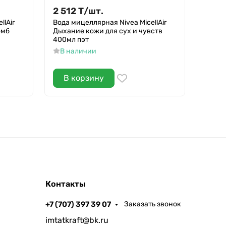
2 512
Т
/
шт.
2 50
llAir
Вода мицеллярная Nivea MicellAir
Зефир
омб
Дыхание кожи для сух и чувств
В н
400мл пэт
В наличии
В корзину
В 
Контакты
+7 (707) 397 39 07
Заказать звонок
imtatkraft@bk.ru