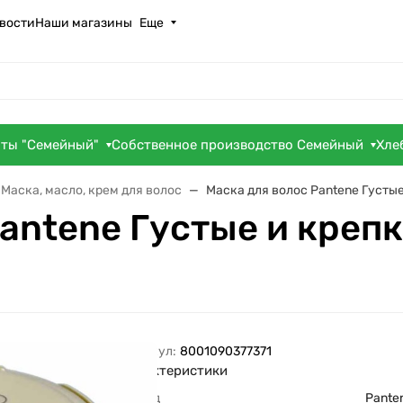
вости
Наши магазины
Еще
оты "Семейный"
Собственное производство Семейный
Хле
Маска, масло, крем для волос
Маска для волос Pantene Густы
antene Густые и креп
Артикул:
8001090377371
Характеристики
Бренд
Pante