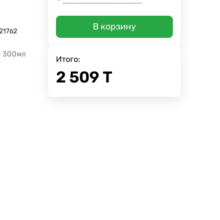
В корзину
21762
е 300мл
Итого:
2 509
Т