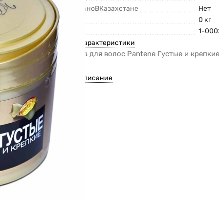
СделаноВКазахстане
Нет
Вес
0 кг
Код
1-000
Все характеристики
Маска для волос Pantene Густые и крепки
пэт
Все описание