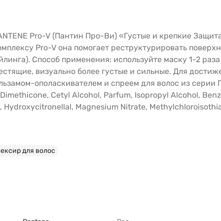
NTENE Pro-V (Пантин Про-Ви) «Густые и крепкие Защита
мплексу Pro-V она помогает реструктурировать поверхнос
линга). Способ применения: используйте маску 1-2 раза
естящие, визуально более густые и сильные. Для дости
амом-ополаскивателем и спреем для волос из серии Густ
methicone, Cetyl Alcohol, Parfum, Isopropyl Alcohol, Benz
al, Hydroxycitronellal, Magnesium Nitrate, Methylchloroisoth
лексир для волос