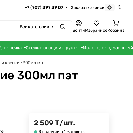
+7 (707) 397 39 07
Заказать звонок
Светлая те
Темна
Все категории
Поиск
Войти
Избранное
Корзина
б, выпечка
Свежие овощи и фрукты
Молоко, сыр, масло, я
е и крепкие 300мл пэт
кие 300мл пэт
2 509
Т
/
шт.
ne
В наличии в 1 магазине