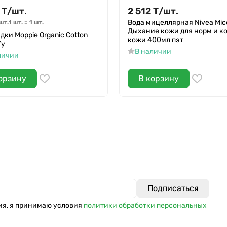
Т
/
шт.
2 512
Т
/
шт.
Вода мицеллярная Nivea Mice
шт.
1 шт.
=
1
шт.
Дыхание кожи для норм и к
дки Moppie Organic Cotton
кожи 400мл пэт
/у
В наличии
личии
орзину
В корзину
ия, я принимаю условия
политики обработки персональных