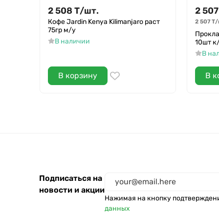
2 508
Т
/
шт.
2 507
Кофе Jardin Kenya Kilimanjaro раст
2 507
Т
/
75гр м/у
Прокла
В наличии
10шт к
В на
В корзину
В к
Подписаться на
новости и акции
Нажимая на кнопку подтвержден
данных