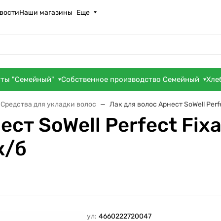
вости
Наши магазины
Еще
оты "Семейный"
Собственное производство Семейный
Хле
Средства для укладки волос
Лак для волос Арнест SoWell Per
ест SoWell Perfect Fi
ж/б
Артикул:
4660222720047