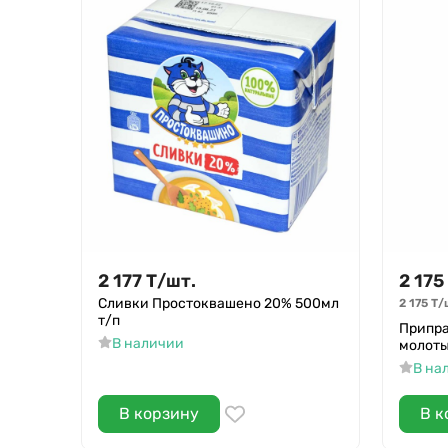
2 177
Т
/
шт.
2 175
Сливки Простоквашено 20% 500мл
2 175
Т
/
т/п
Припра
В наличии
молоты
В на
В корзину
В к