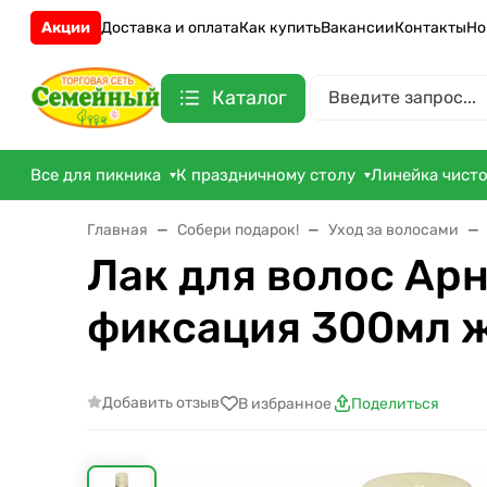
Акции
Доставка и оплата
Как купить
Вакансии
Контакты
Но
Каталог
Все для пикника
К праздничному столу
Линейка чист
Главная
Собери подарок!
Уход за волосами
Лак для волос Арн
фиксация 300мл 
Добавить отзыв
В избранное
Поделиться