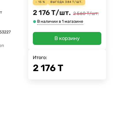
- 15 %
ВЫГОДА
384
Т
/
ШТ.
2 176
Т
/
шт.
т
2 560
Т
/
шт.
В наличии в 1 магазине
53227
В корзину
on
Итого:
2 176
Т