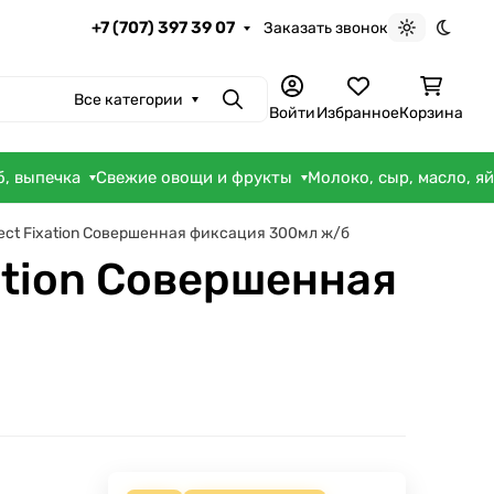
+7 (707) 397 39 07
Заказать звонок
Светлая те
Темна
Все категории
Поиск
Войти
Избранное
Корзина
б, выпечка
Свежие овощи и фрукты
Молоко, сыр, масло, я
fect Fixation Совершенная фиксация 300мл ж/б
xation Совершенная