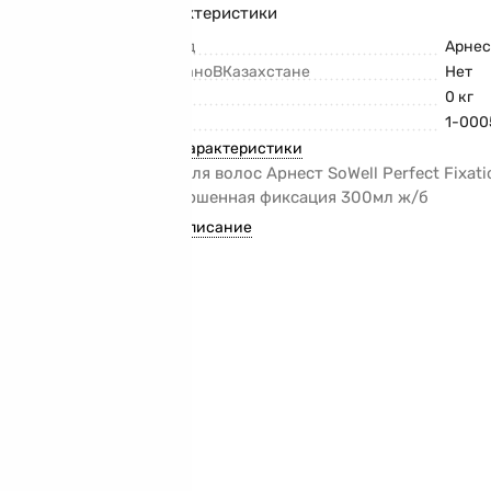
Характеристики
Бренд
Арнес
СделаноВКазахстане
Нет
Вес
0 кг
Код
1-000
Все характеристики
Лак для волос Арнест SoWell Perfect Fixati
Совершенная фиксация 300мл ж/б
Все описание