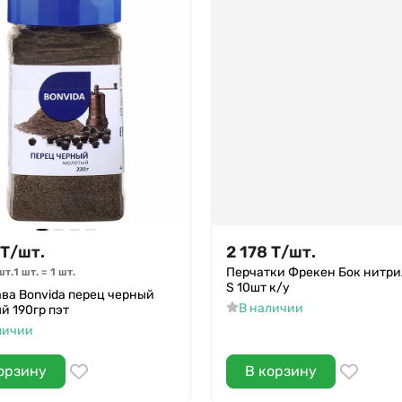
Т
/
шт.
2 178
Т
/
шт.
Перчатки Фрекен Бок нитр
шт.
1 шт.
=
1
шт.
S 10шт к/у
ва Bonvida перец черный
В наличии
й 190гр пэт
личии
орзину
В корзину