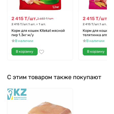
2 415
Т
/
шт.
2 415
Т
/
шт.
2 683
Т
/
шт.
2 6
2 415
Т
/
шт.
1 шт.
=
1
шт.
2 415
Т
/
шт.
1 шт.
=
1
ш
Корм для кошек Kitekat мясной
Корм для кошек Ki
пир 1.3кг м/у
телятинка аппетит
В наличии
В наличии
В корзину
В корзину
С этим товаром также покупают