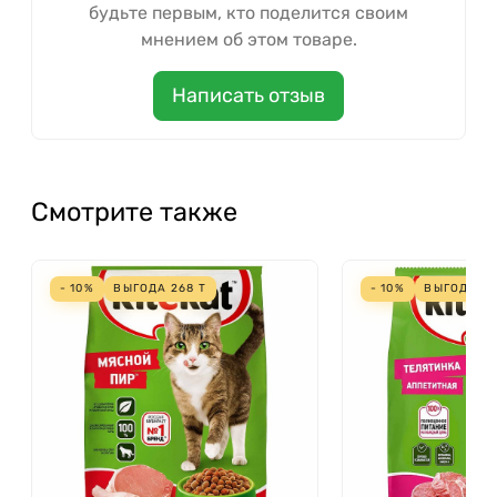
будьте первым, кто поделится своим
мнением об этом товаре.
Написать отзыв
Смотрите также
- 10%
ВЫГОДА
268
Т
- 10%
ВЫГОДА
2