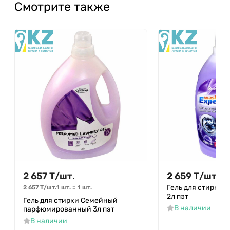
Смотрите также
2 657
Т
/
шт.
2 659
Т
/
шт.
Гель для стирки W
2 657
Т
/
шт.
1 шт.
=
1
шт.
2л пэт
Гель для стирки Семейный
В наличии
парфюмированный 3л пэт
В наличии