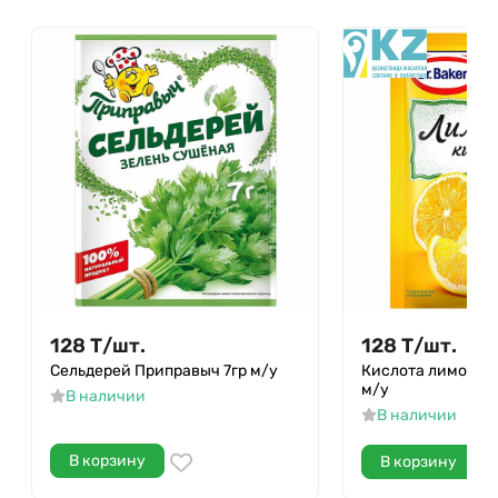
128
Т
/
шт.
128
Т
/
шт.
Сельдерей Приправыч 7гр м/у
Кислота лимонная
м/у
В наличии
В наличии
В корзину
В корзину