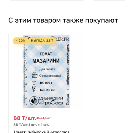
С этим товаром также покупают
- 20%
ВЫГОДА
22
Т
88
Т
/
шт.
110
Т
/
шт.
88
Т
/
шт.
1 шт.
=
1
шт.
Томат Сибирский Агросоюз