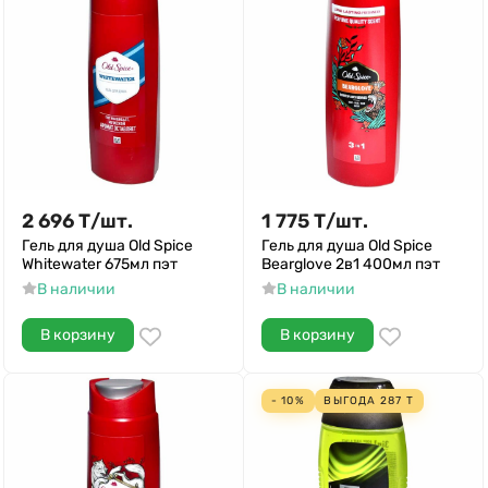
2 696
Т
/
шт.
1 775
Т
/
шт.
Гель для душа Old Spice
Гель для душа Old Spice
Whitewater 675мл пэт
Bearglove 2в1 400мл пэт
В наличии
В наличии
В корзину
В корзину
- 10%
ВЫГОДА
287
Т