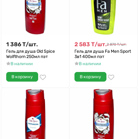
1 386
Т
/
шт.
2 583
Т
/
шт.
2 870
Т
/
шт.
Гель для душа Old Spice
Гель для душа Fa Men Sport
Wolfthorn 250мл пэт
3в1 400мл пэт
В наличии
В наличии
В корзину
В корзину