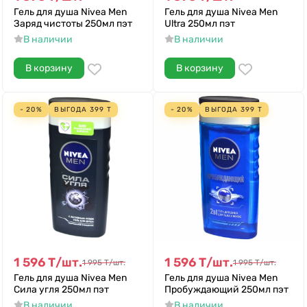
Гель для душа Nivea Men
Гель для душа Nivea Men
Заряд чистоты 250мл пэт
Ultra 250мл пэт
В наличии
В наличии
В корзину
В корзину
- 20%
ВЫГОДА
399
Т
- 20%
ВЫГОДА
399
Т
1 596
Т
/
шт.
1 596
Т
/
шт.
1 995
Т
/
шт.
1 995
Т
/
шт.
Гель для душа Nivea Men
Гель для душа Nivea Men
Сила угля 250мл пэт
Пробуждающий 250мл пэт
В наличии
В наличии