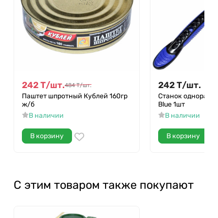
242
Т
/
шт.
242
Т
/
шт.
484
Т
/
шт.
Паштет шпротный Кублей 160гр
Станок одноразо
ж/б
Blue 1шт
В наличии
В наличии
В корзину
В корзину
С этим товаром также покупают