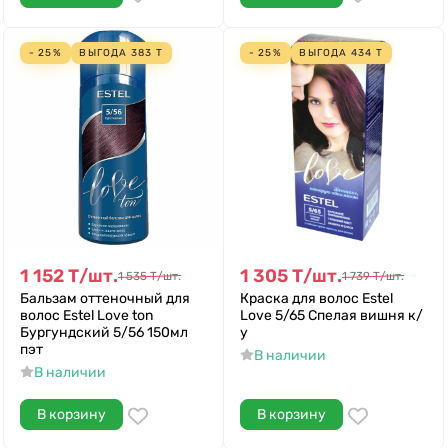
- 25%
ВЫГОДА
383
Т
- 25%
ВЫГОДА
434
Т
1 152
Т
/
шт.
1 305
Т
/
шт.
1 535
Т
/
шт.
1 739
Т
/
шт.
Бальзам оттеночный для
Краска для волос Estel
волос Estel Love ton
Love 5/65 Спелая вишня к/
Бургундский 5/56 150мл
у
пэт
В наличии
В наличии
В корзину
В корзину