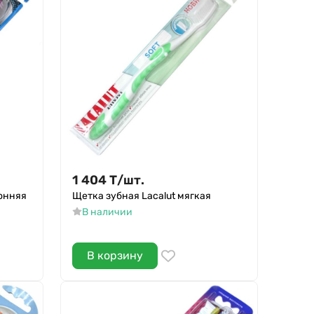
1 404
Т
/
шт.
ронняя
Щетка зубная Lacalut мягкая
В наличии
В корзину