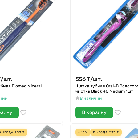
Т
/
шт.
556
Т
/
шт.
бная Biomed Mineral
Щетка зубная Oral-B Всесто
чистка Black 40 Medium 1шт
ичии
В наличии
рзину
В корзину
ВЫГОДА
233
Т
- 15%
ВЫГОДА
233
Т