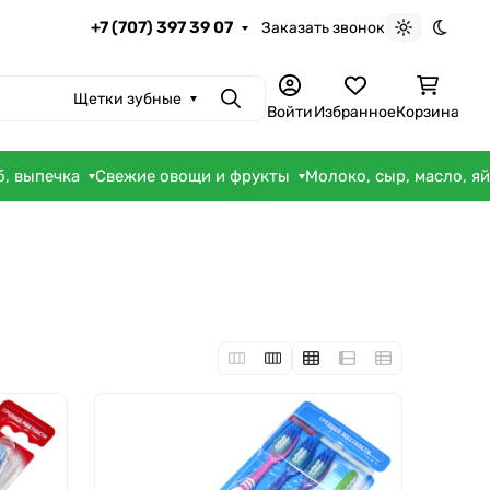
+7 (707) 397 39 07
Заказать звонок
Светлая те
Темна
Щетки зубные
Поиск
Войти
Избранное
Корзина
б, выпечка
Свежие овощи и фрукты
Молоко, сыр, масло, я