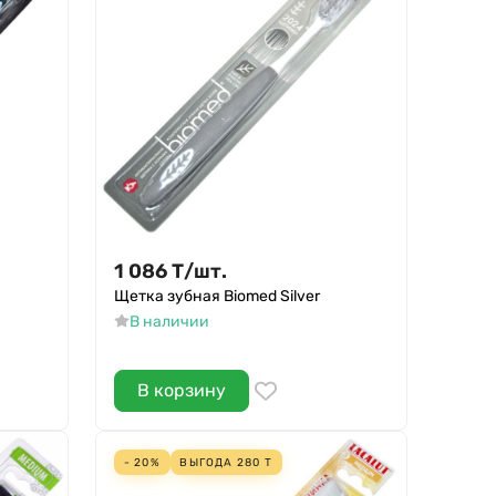
1 086
Т
/
шт.
Щетка зубная Biomed Silver
В наличии
В корзину
- 20%
ВЫГОДА
280
Т