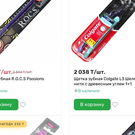
Т
/
шт.
2 038
Т
/
шт.
2 844
Т
/
шт.
бная R.O.C.S Passions
Щетка зубная Colgate L3 Ше
нити с древесным углем 1+1
ичии
В наличии
рзину
В корзину
ВЫГОДА
233
Т