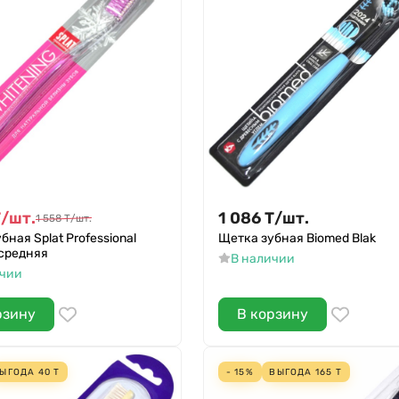
Т
/
шт.
1 086
Т
/
шт.
1 558
Т
/
шт.
бная Splat Professional
Щетка зубная Biomed Blak
 средняя
В наличии
ичии
рзину
В корзину
ЫГОДА
40
Т
- 15%
ВЫГОДА
165
Т