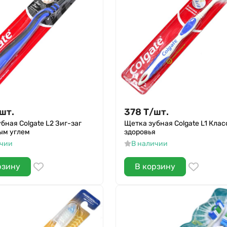
шт.
378
Т
/
шт.
бная Colgate L2 Зиг-заг
Щетка зубная Colgate L1 Кла
ым углем
здоровья
ичии
В наличии
рзину
В корзину