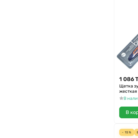
1 086
Щетка зу
жесткая
В нал
В ко
- 15%