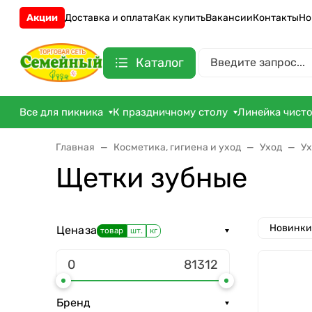
Акции
Доставка и оплата
Как купить
Вакансии
Контакты
Но
Каталог
Все для пикника
К праздничному столу
Линейка чист
Главная
Косметика, гигиена и уход
Уход
Ух
Щетки зубные
Новинки
Цена
за
товар
шт.
кг
Бренд