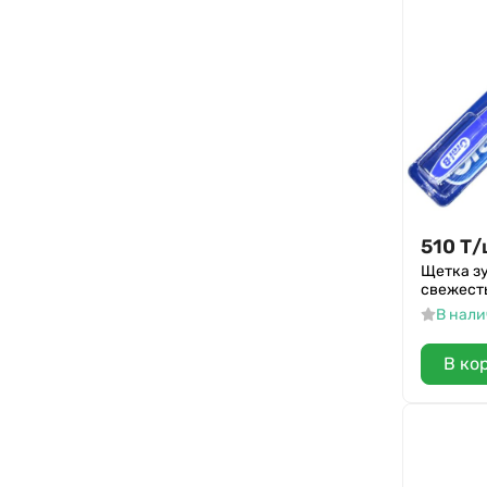
Waterdent
President Pure by
Kejialan
Sililya
Aoting
Peanboy
Good Dentist
510
Т
/
Cozynn
Щетка зу
Kalassizco
свежесть
В нал
Qilanxiljng
Richen
В ко