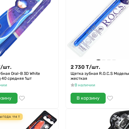
Т
/
шт.
2 730
Т
/
шт.
бная Oral-B 3D White
Щетка зубная R.O.C.S Модель
g 40 средняя 1шт
жесткая
ичии
В наличии
рзину
В корзину
ЫГОДА
114
Т