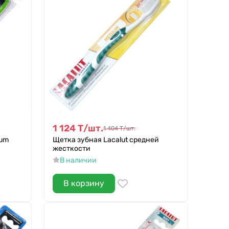
1 124
Т
/
шт.
1 404
Т
/
шт.
ium
Щетка зубная Lacalut средней
жесткости
В наличии
В корзину