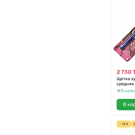
2 730
Щетка зу
средняя
В нал
В ко
- 15%