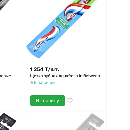
1 254
Т
/
шт.
лковые
Щетка зубная Aquafresh In Between
В наличии
В корзину