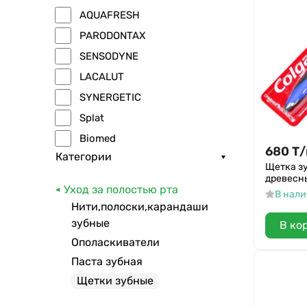
AQUAFRESH
PARODONTAX
SENSODYNE
LACALUT
SYNERGETIC
Splat
Biomed
680
Т
/
Категории
ROCS
Щетка зу
древесн
Colgate
Уход за полостью рта
В нал
Лесной бальзам
Нити,полоски,карандаши
President
зубные
В ко
Global White
Ополаскиватели
Паста зубная
Oral-B
Щетки зубные
Pepsodent
Signal