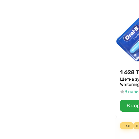
1 628
Щетка зу
Whitenin
В нал
В ко
- 4%
В