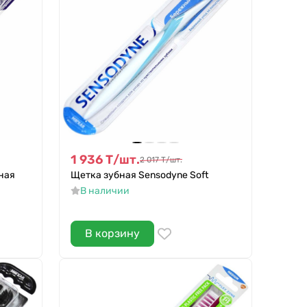
1 936
Т
/
шт.
2 017
Т
/
шт.
ная
Щетка зубная Sensodyne Soft
В наличии
В корзину