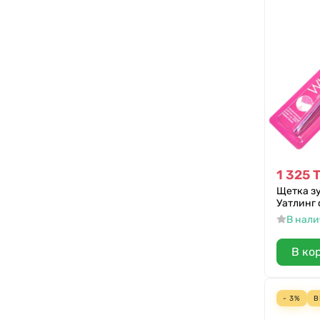
1 325
Щетка зу
Уатлинг
В нал
В ко
- 3%
В