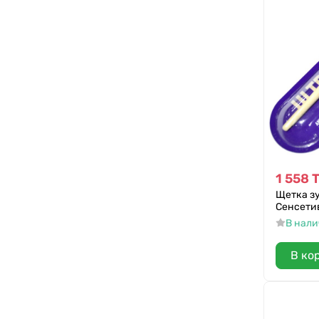
1 558
Щетка зу
Сенсети
В нал
В ко