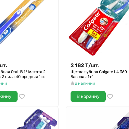
шт.
2 182
Т
/
шт.
бная Oral-B 1 Чистота 2
Щетка зубная Colgate L4 360
 3 сила 40 средняя 1шт
Базовая 1+1
ичии
В наличии
рзину
В корзину