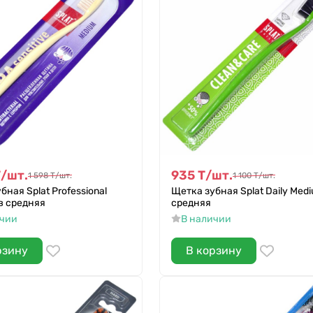
Т
/
шт.
935
Т
/
шт.
1 598
Т
/
шт.
1 100
Т
/
шт.
бная Splat Professional
Щетка зубная Splat Daily Med
в средняя
средняя
ичии
В наличии
рзину
В корзину