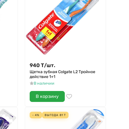
940
Т
/
шт.
Щетка зубная Colgate L2 Тройное
действие 1+1
В наличии
В корзину
- 4%
ВЫГОДА
81
Т