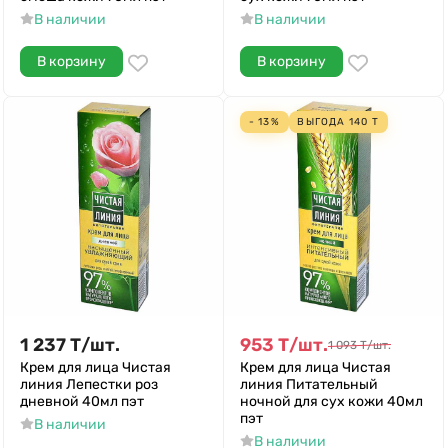
В наличии
В наличии
В корзину
В корзину
- 13%
ВЫГОДА
140
Т
1 237
Т
/
шт.
953
Т
/
шт.
1 093
Т
/
шт.
Крем для лица Чистая
Крем для лица Чистая
линия Лепестки роз
линия Питательный
дневной 40мл пэт
ночной для сух кожи 40мл
пэт
В наличии
В наличии