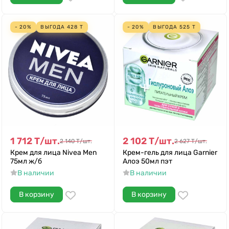
- 20%
ВЫГОДА
428
Т
- 20%
ВЫГОДА
525
Т
1 712
Т
/
шт.
2 102
Т
/
шт.
2 140
Т
/
шт.
2 627
Т
/
шт.
Крем для лица Nivea Men
Крем-гель для лица Garnier
75мл ж/б
Алоэ 50мл пэт
В наличии
В наличии
В корзину
В корзину