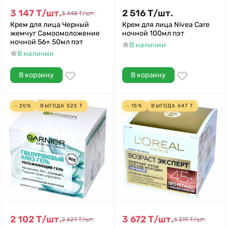
3 147
Т
/
шт.
2 516
Т
/
шт.
3 448
Т
/
шт.
Крем для лица Черный
Крем для лица Nivea Care
жемчуг Самоомоложение
ночной 100мл пэт
ночной 56+ 50мл пэт
В наличии
В наличии
В корзину
В корзину
- 20%
ВЫГОДА
525
Т
- 15%
ВЫГОДА
647
Т
2 102
Т
/
шт.
3 672
Т
/
шт.
2 627
Т
/
шт.
4 319
Т
/
шт.