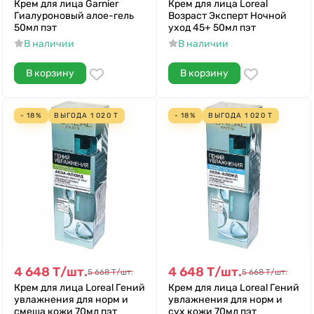
Крем для лица Garnier
Крем для лица Loreal
Гиалуроновый алое-гель
Возраст Эксперт Ночной
50мл пэт
уход 45+ 50мл пэт
В наличии
В наличии
В корзину
В корзину
- 18%
ВЫГОДА
1 020
Т
- 18%
ВЫГОДА
1 020
Т
4 648
Т
/
шт.
4 648
Т
/
шт.
5 668
Т
/
шт.
5 668
Т
/
шт.
Крем для лица Loreal Гений
Крем для лица Loreal Гений
увлажнения для норм и
увлажнения для норм и
смеша кожи 70мл пэт
сух кожи 70мл пэт