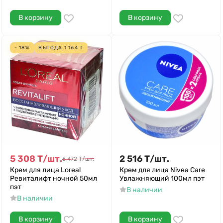
В корзину
В корзину
- 18%
ВЫГОДА
1 164
Т
5 308
Т
/
шт.
2 516
Т
/
шт.
6 472
Т
/
шт.
Крем для лица Loreal
Крем для лица Nivea Care
Ревиталифт ночной 50мл
Увлажняющий 100мл пэт
пэт
В наличии
В наличии
В корзину
В корзину