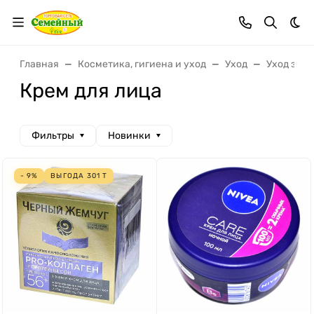
Тем
Главная
Косметика, гигиена и уход
Уход
Уход за к
Крем для лица
Фильтры
Новинки
- 9%
ВЫГОДА
301
Т