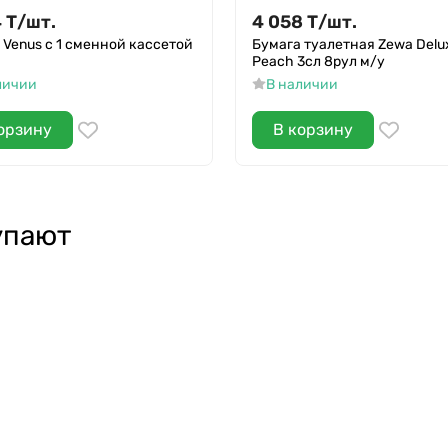
4
Т
/
шт.
4 058
Т
/
шт.
 Venus с 1 сменной кассетой
Бумага туалетная Zewa Delu
Peach 3сл 8рул м/у
личии
В наличии
орзину
В корзину
упают