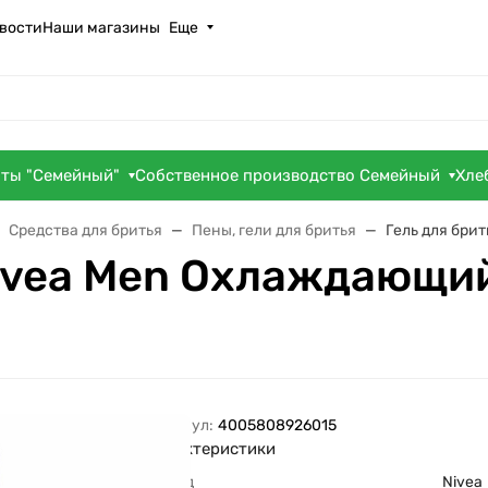
вости
Наши магазины
Еще
оты "Семейный"
Собственное производство Семейный
Хле
Средства для бритья
Пены, гели для бритья
Гель для бри
Nivea Men Охлаждающи
Артикул:
4005808926015
Характеристики
Бренд
Nivea