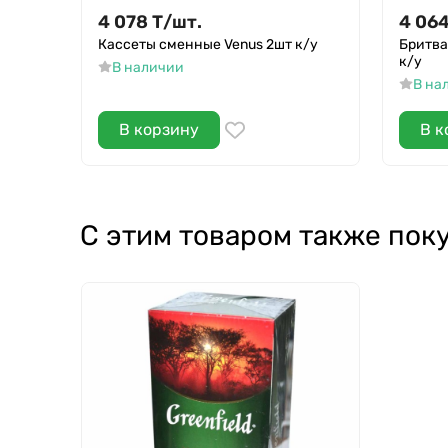
4 078
Т
/
шт.
4 06
Кассеты сменные Venus 2шт к/у
Бритва
к/у
В наличии
В на
В корзину
В к
С этим товаром также пок