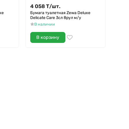
4 058
Т
/
шт.
4 08
xe
Бумага туалетная Zewa Deluxe
Конфе
Delicate Care 3сл 8рул м/у
ассор
В наличии
В н
В корзину
В 