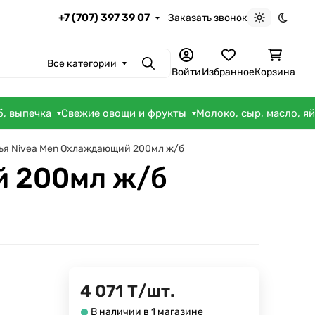
+7 (707) 397 39 07
Заказать звонок
Светлая те
Темна
Все категории
Поиск
Войти
Избранное
Корзина
б, выпечка
Свежие овощи и фрукты
Молоко, сыр, масло, я
тья Nivea Men Охлаждающий 200мл ж/б
й 200мл ж/б
4 071
Т
/
шт.
В наличии в 1 магазине