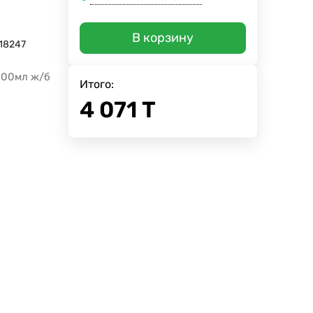
В корзину
18247
200мл ж/б
Итого:
4 071
Т