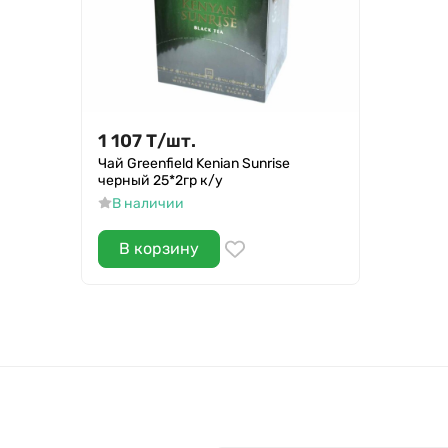
1 107
Т
/
шт.
Чай Greenfield Kenian Sunrise
черный 25*2гр к/у
В наличии
В корзину