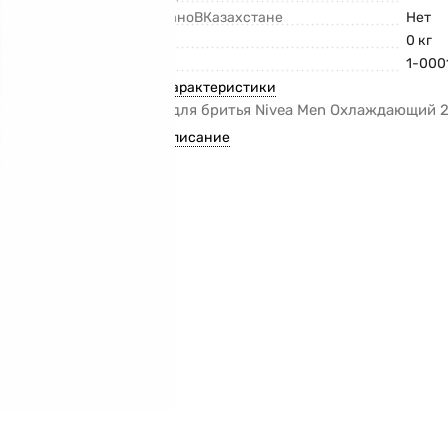
СделаноВКазахстане
Нет
Вес
0 кг
Код
1-000
Все характеристики
Гель для бритья Nivea Men Охлаждающий 
Все описание