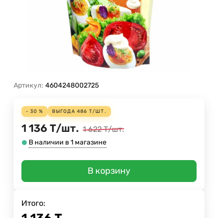
Артикул:
4604248002725
- 30 %
ВЫГОДА
486
Т
/
ШТ.
1 136
Т
/
шт.
1 622
Т
/
шт.
В наличии в 1 магазине
В корзину
Итого: