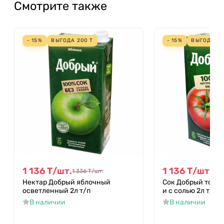
Смотрите также
- 15%
ВЫГОДА
200
Т
- 15%
ВЫГОДА
2
1 136
Т
/
шт.
1 136
Т
/
шт.
1 336
Т
/
шт.
1 33
Нектар Добрый яблочный
Сок Добрый тома
осветленный 2л т/п
и с солью 2л т/п
В наличии
В наличии