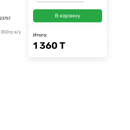
В корзину
23757
 350гр в/у
Итого:
1 360
Т