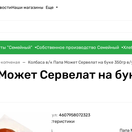
вости
Наши магазины
Еще
оты "Семейный"
Собственное производство Семейный
Хле
-копченая
Колбаса в/к Папа Может Сервелат на буке 350гр в/
Может Сервелат на бу
Артикул:
4607958072323
Характеристики
Бренд
Папа 