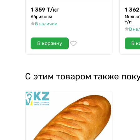
1 359
Т
/
кг
1 362
Абрикосы
Молоко
т/п
В наличии
В на
В корзину
В к
С этим товаром также пок