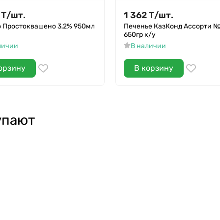
Т
/
шт.
1 362
Т
/
шт.
 Простоквашено 3,2% 950мл
Печенье КазКонд Ассорти 
650гр к/у
личии
В наличии
орзину
В корзину
упают