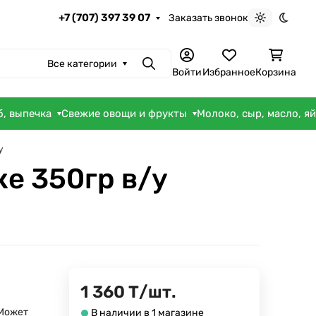
+7 (707) 397 39 07
Заказать звонок
Светлая те
Темна
Все категории
Поиск
Войти
Избранное
Корзина
б, выпечка
Свежие овощи и фрукты
Молоко, сыр, масло, я
у
ке 350гр в/у
1 360
Т
/
шт.
Может
В наличии в 1 магазине