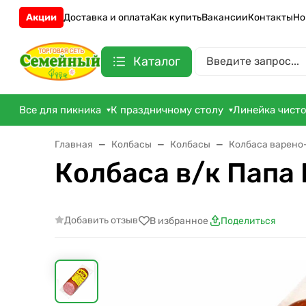
Акции
Доставка и оплата
Как купить
Вакансии
Контакты
Но
Каталог
Все для пикника
К праздничному столу
Линейка чист
Главная
Колбасы
Колбасы
Колбаса варено
Колбаса в/к Папа 
Добавить отзыв
В избранное
Поделиться