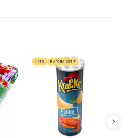
- 13%
ВЫГОДА
203
Т