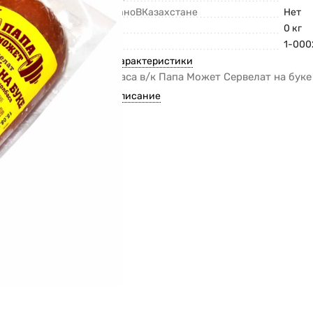
СделаноВКазахстане
Нет
Вес
0 кг
Код
1-000
Все характеристики
Колбаса в/к Папа Может Сервелат на буке
Все описание