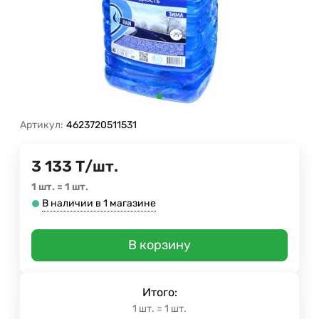
Артикул:
4623720511531
3 133
Т
/
шт.
1 шт.
=
1
шт.
В наличии в 1 магазине
В корзину
Итого:
1
шт.
=
1
шт.