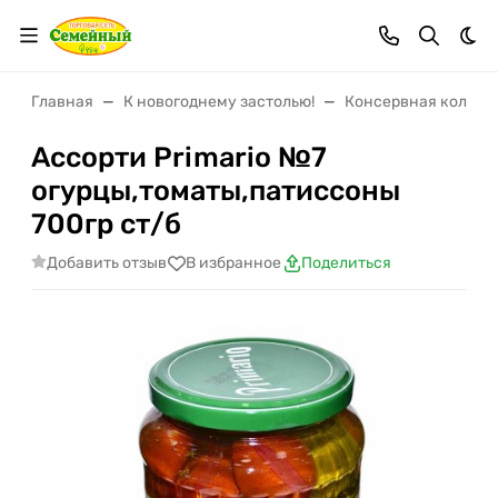
Тем
Главная
К новогоднему застолью!
Консервная коллек
Ассорти Primario №7
огурцы,томаты,патиссоны
700гр ст/б
Добавить отзыв
В избранное
Поделиться