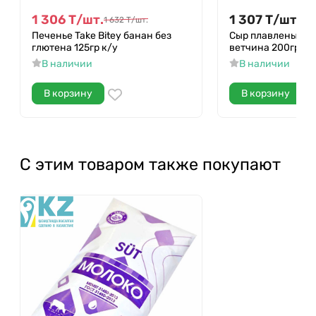
1 306
Т
/
шт.
1 307
Т
/
шт.
1 632
Т
/
шт.
Печенье Take Bitey банан без
Сыр плавленый H
глютена 125гр к/у
ветчина 200гр пэ
В наличии
В наличии
В корзину
В корзину
С этим товаром также покупают