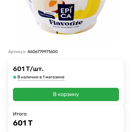
Артикул:
4606779971600
601
Т
/
шт.
В наличии в 1 магазине
В корзину
Итого:
601
Т