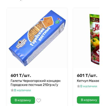
601
Т
/
шт.
601
Т
/
шт.
Галеты Черногорский концерн
Кетчуп Махеевъ Л
Городские постные 210гр м/у
В наличии
В наличии
В корзину
В корзину