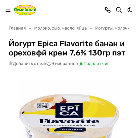
Тем
Главная
Молоко, сыр, масло, яйца
Йогурты, молочные 
Йогурт Epica Flavorite банан и
ореховфй крем 7,6% 130гр пэт
Добавить отзыв
В избранное
Поделиться