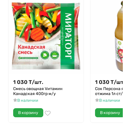
1 030
Т
/
шт.
1 030
Т
/
шт.
Смесь овощная Vитамин
Сок Персона ябло
Канадская 400гр м/у
отжима 1л ст/б
В наличии
В наличии
В корзину
В корзину