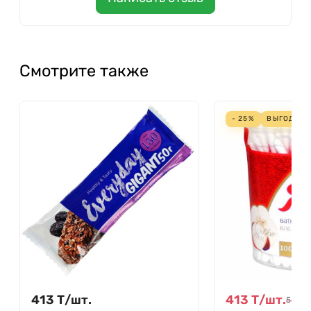
Смотрите также
- 25%
ВЫГОДА
1
413
Т
/
шт.
413
Т
/
шт.
550
Т