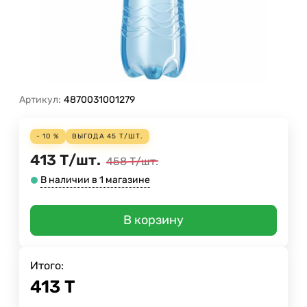
Артикул:
4870031001279
- 10 %
ВЫГОДА
45
Т
/
ШТ.
413
Т
/
шт.
458
Т
/
шт.
В наличии в 1 магазине
В корзину
Итого:
413
Т