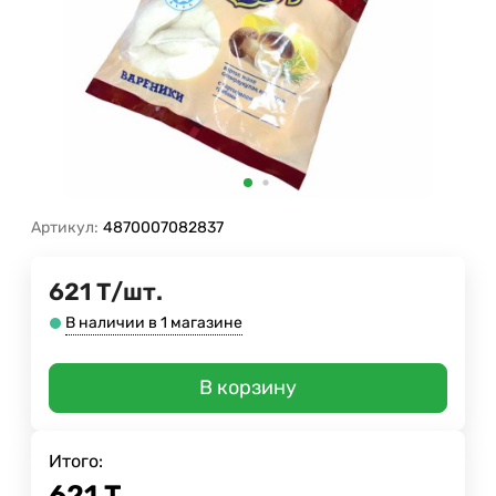
Артикул:
4870007082837
621
Т
/
шт.
В наличии в 1 магазине
В корзину
Итого:
621
Т