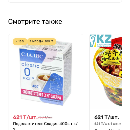
Смотрите также
- 15%
ВЫГОДА
109
Т
621
Т
/
шт.
621
Т
/
шт.
730
Т
/
шт.
Подсластитель Сладис 400шт к/
621
Т
/
шт.
1 шт.
=
1
шт
у