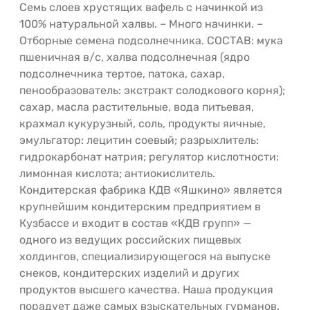
Семь слоев хрустящих вафель с начинкой из
100% натуральной халвы. – Много начинки. –
Отборные семена подсолнечника. СОСТАВ: мука
пшеничная в/с, халва подсолнечная (ядро
подсолнечника тертое, патока, сахар,
пенообразователь: экстракт солодкового корня);
сахар, масла растительные, вода питьевая,
крахмал кукурузный, соль, продукты яичные,
эмульгатор: лецитин соевый; разрыхлитель:
гидрокарбонат натрия; регулятор кислотности:
лимонная кислота; антиокислитель.
Кондитерская фабрика КДВ «Яшкино» является
крупнейшим кондитерским предприятием в
Кузбассе и входит в состав «КДВ групп» —
одного из ведущих российских пищевых
холдингов, специализирующегося на выпуске
снеков, кондитерских изделий и других
продуктов высшего качества. Наша продукция
порадует даже самых взыскательных гурманов.