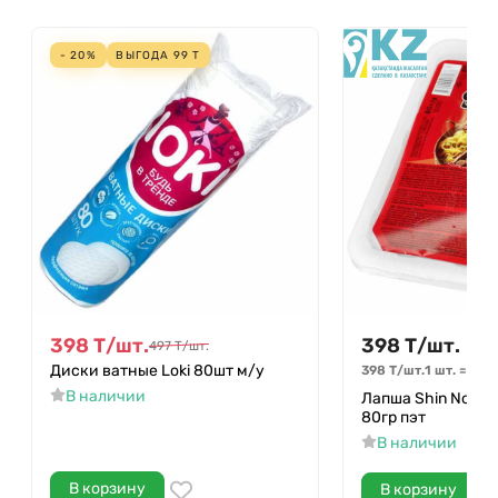
- 20%
ВЫГОДА
99
Т
398
Т
/
шт.
398
Т
/
шт.
497
Т
/
шт.
Диски ватные Loki 80шт м/у
398
Т
/
шт.
1 шт.
=
1
шт
В наличии
Лапша Shin Noodl
80гр пэт
В наличии
В корзину
В корзину