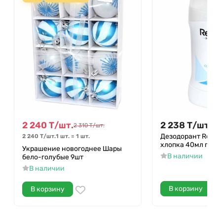
2 240
Т
/
шт.
2 238
Т
/
шт.
2 310
Т
/
шт.
Дезодорант Rexon
2 240
Т
/
шт.
1 шт.
=
1
шт.
хлопка 40мл пэт
Украшение новогоднее Шары
В наличии
бело-голубые 9шт
В наличии
В корзину
В корзину