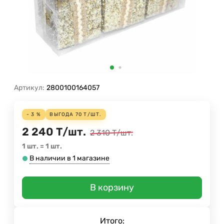
Артикул:
2800100164057
- 3 %
ВЫГОДА
70
Т
/
ШТ.
2 240
Т
/
шт.
2 310
Т
/
шт.
1 шт.
=
1
шт.
В наличии в 1 магазине
В корзину
Итого: