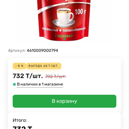
Артикул:
4610009000794
- 8 %
ВЫГОДА
60
Т
/
ШТ.
732
Т
/
шт.
792
Т
/
шт.
В наличии в 1 магазине
В корзину
Итого: