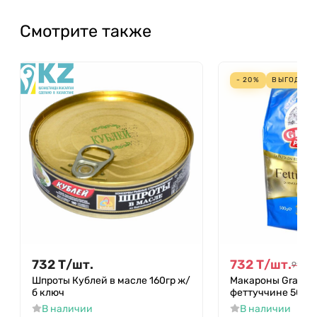
Смотрите также
- 20%
ВЫГОДА
1
732
Т
/
шт.
732
Т
/
шт.
915
Т
/
Шпроты Кублей в масле 160гр ж/
Макароны Grand di
б ключ
феттуччине 500гр
В наличии
В наличии