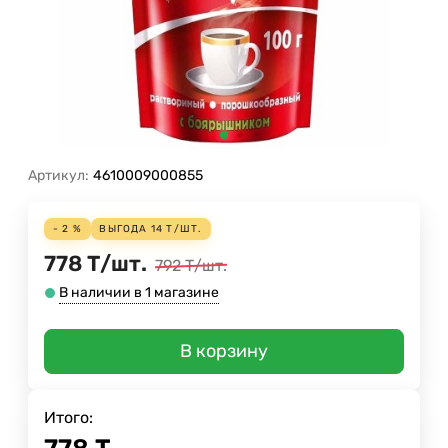
Артикул:
4610009000855
- 2 %
ВЫГОДА
14
Т
/
ШТ.
778
Т
/
шт.
792
Т
/
шт.
В наличии в 1 магазине
В корзину
Итого: