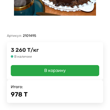
Артикул:
2101495
3 260
Т
/
кг
В наличии
В корзину
Итого:
978
Т