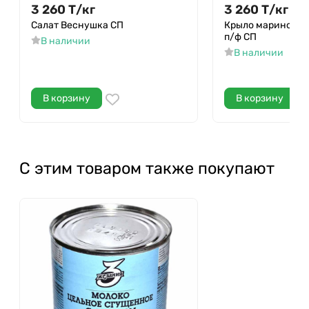
3 260
Т
/
кг
3 260
Т
/
кг
Салат Веснушка СП
Крыло маринован
п/ф СП
В наличии
В наличии
В корзину
В корзину
С этим товаром также покупают