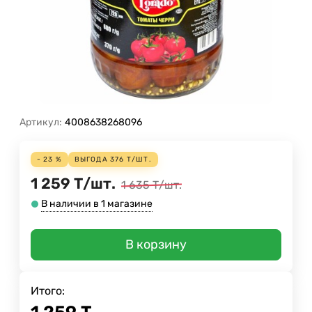
Артикул:
4008638268096
- 23 %
ВЫГОДА
376
Т
/
ШТ.
1 259
Т
/
шт.
1 635
Т
/
шт.
В наличии в 1 магазине
В корзину
Итого: