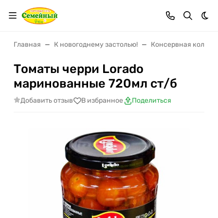
Тем
Главная
К новогоднему застолью!
Консервная коллек
Томаты черри Lorado
маринованные 720мл ст/б
Добавить отзыв
В избранное
Поделиться