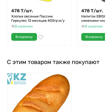
478
Т
/
шт.
478
Т
/
шт.
Хлопья овсяные Пассим
Напиток EBISH Ви
Геркулес 12 месяцев 400гр м/у
семенами чиа 0,3
В наличии
В наличии
В корзину
В корзину
С этим товаром также покупают