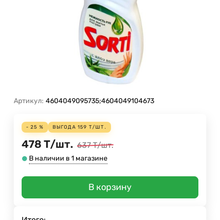
Артикул:
4604049095735;4604049104673
- 25 %
ВЫГОДА
159
Т
/
ШТ.
478
Т
/
шт.
637
Т
/
шт.
В наличии в 1 магазине
В корзину
Итого: