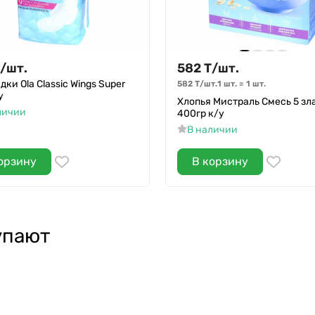
/
шт.
582
Т
/
шт.
ки Ola Classic Wings Super
582
Т
/
шт.
1 шт.
=
1
шт.
у
Хлопья Мистраль Смесь 5 зл
личии
400гр к/у
В наличии
орзину
В корзину
упают