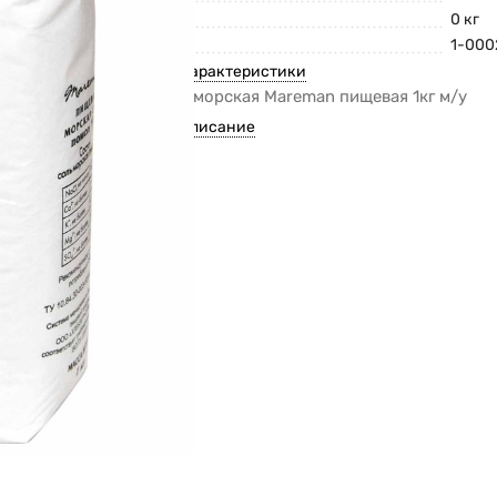
Вес
0 кг
Код
1-000
Все характеристики
Соль морская Mareman пищевая 1кг м/у
Все описание