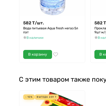
582
Т
/
шт.
582
Т
Вода питьевая Aqua fresh негаз 5л
Проклад
пэт
9шт м/
В наличии
В на
В корзину
В к
С этим товаром также пок
- 10%
ВЫГОДА
239
Т