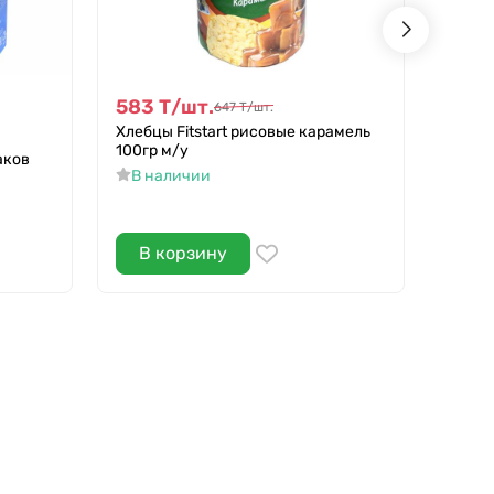
583
Т
/
шт.
583
647
Т
/
шт.
Хлебцы Fitstart рисовые карамель
Хлебц
100гр м/у
марак
аков
В наличии
В н
В корзину
В 