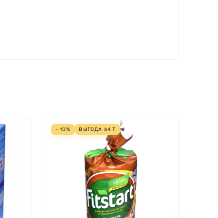
- 10%
ВЫГОДА
64
Т