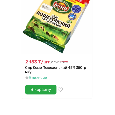
2 153
Т
/
шт.
2 392
Т
/
шт.
Сыр Комо Пошехонский 45% 350гр
м/у
В наличии
В корзину