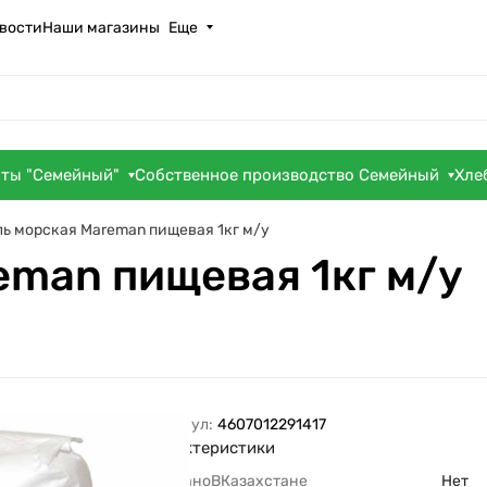
вости
Наши магазины
Еще
оты "Семейный"
Собственное производство Семейный
Хле
ль морская Mareman пищевая 1кг м/у
eman пищевая 1кг м/у
Артикул:
4607012291417
Характеристики
СделаноВКазахстане
Нет