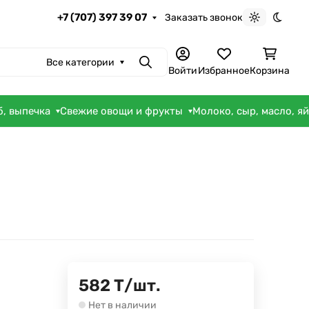
+7 (707) 397 39 07
Заказать звонок
Светлая те
Темна
Все категории
Поиск
Войти
Избранное
Корзина
б, выпечка
Свежие овощи и фрукты
Молоко, сыр, масло, я
582
Т
/
шт.
Нет в наличии