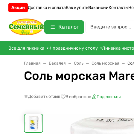
Акции
Доставка и оплата
Как купить
Вакансии
Контакты
Но
Каталог
Все для пикника
К праздничному столу
Линейка чист
Главная
Бакалея
Соль
Соль морская
Со
Соль морская Mar
Добавить отзыв
В избранное
Поделиться