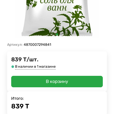
Артикул:
4870007294841
839
Т
/
шт.
В наличии в 1 магазине
В корзину
Итого:
839
Т