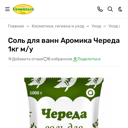
Тем
Главная
Косметика, гигиена и уход
Уход
Уход за т
Соль для ванн Аромика Череда
1кг м/у
Добавить отзыв
В избранное
Поделиться