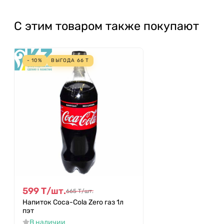
С этим товаром также покупают
- 10%
ВЫГОДА
66
Т
599
Т
/
шт.
665
Т
/
шт.
Напиток Coca-Cola Zero газ 1л
пэт
В наличии