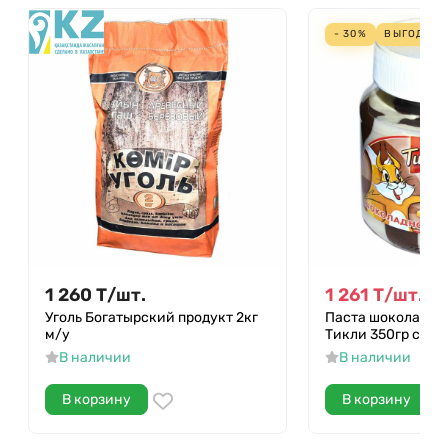
- 30%
ВЫГОДА
5
1 260
Т
/
шт.
1 261
Т
/
шт.
1 80
Уголь Богатырский продукт 2кг
Паста шоколадно
м/у
Тикли 350гр ст/б
В наличии
В наличии
В корзину
В корзину