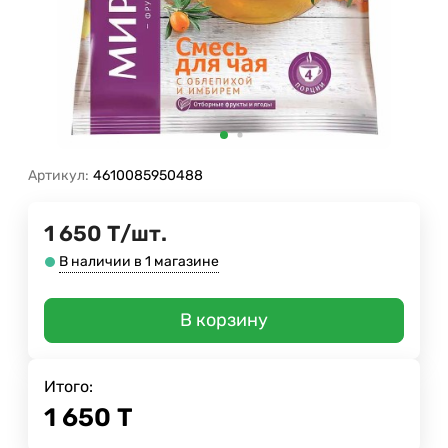
Артикул:
4610085950488
1 650
Т
/
шт.
В наличии в 1 магазине
В корзину
Итого:
1 650
Т