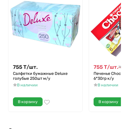
755
Т
/
шт.
755
Т
/
шт.
787
Т
/
Салфетки бумажные Deluxe
Печенье Choco-Pie
голубые 250шт м/у
6*30гр к/у
В наличии
В наличии
В корзину
В корзину