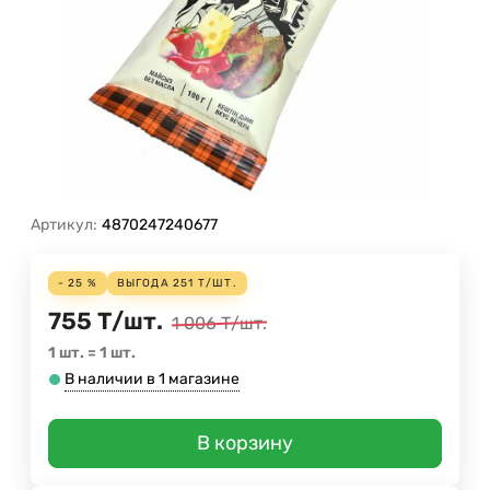
Артикул:
4870247240677
- 25 %
ВЫГОДА
251
Т
/
ШТ.
755
Т
/
шт.
1 006
Т
/
шт.
1 шт.
=
1
шт.
В наличии в 1 магазине
В корзину