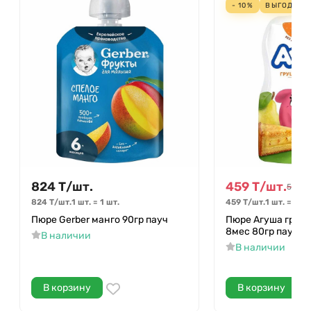
- 10%
ВЫГОДА
51
824
Т
/
шт.
459
Т
/
шт.
510
Т
/
824
Т
/
шт.
1 шт.
=
1
шт.
459
Т
/
шт.
1 шт.
=
1
шт
Пюре Gerber манго 90гр пауч
Пюре Агуша груше
8мес 80гр пауч
В наличии
В наличии
В корзину
В корзину