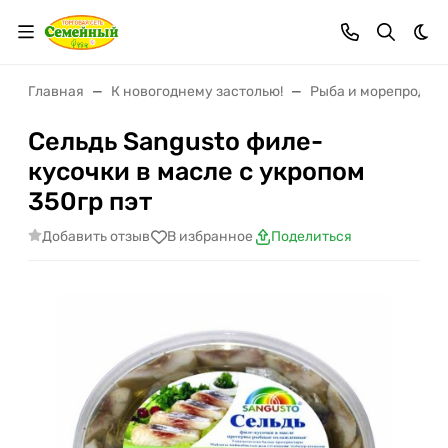
Тем
Главная
К новогоднему застолью!
Рыба и морепродук
Сельдь Sangusto филе-
кусочки в масле с укропом
350гр пэт
Добавить отзыв
В избранное
Поделиться