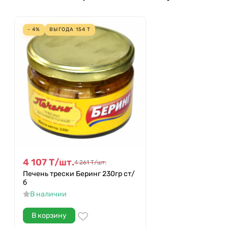
- 4%
ВЫГОДА
154
Т
4 107
Т
/
шт.
4 261
Т
/
шт.
Печень трески Беринг 230гр ст/
б
В наличии
В корзину