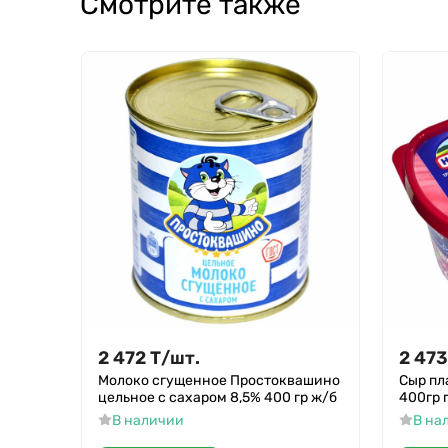
Смотрите также
2 472
Т
/
шт.
2 473
Молоко сгущенное Простоквашино
Сыр пл
цельное с сахаром 8,5% 400 гр ж/б
400гр 
В наличии
В на