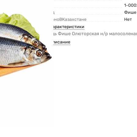
Код
1-000
Бренд
Фише
СделаноВКазахстане
Нет
Все характеристики
Сельдь Фише Олюторская н/р малосоленая
Все описание