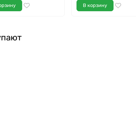
орзину
В корзину
упают