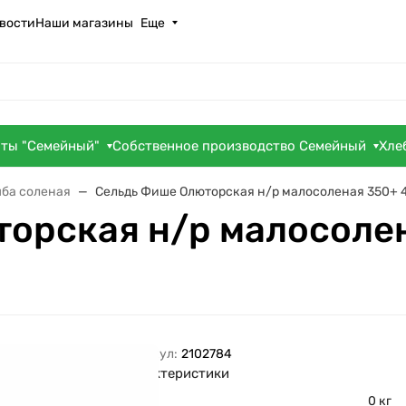
вости
Наши магазины
Еще
оты "Семейный"
Собственное производство Семейный
Хле
ба соленая
Сельдь Фише Олюторская н/р малосоленая 350+ 
орская н/р малосолен
Артикул:
2102784
Характеристики
Вес
0 кг