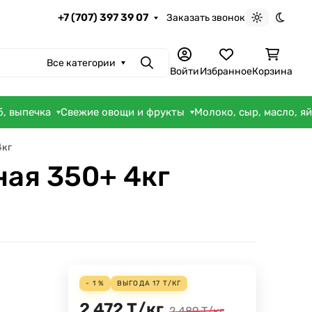
+7 (707) 397 39 07
Заказать звонок
Светлая те
Темна
Все категории
Поиск
Войти
Избранное
Корзина
б, выпечка
Свежие овощи и фрукты
Молоко, сыр, масло, я
4кг
ая 350+ 4кг
- 1 %
ВЫГОДА
17
Т
/
КГ
2 472
Т
/
кг
2 489
Т
/
кг