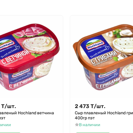
Т
/
шт.
2 473
Т
/
шт.
авленый Hochland ветчина
Сыр плавленый Hochland гр
пэт
400гр пэт
личии
В наличии