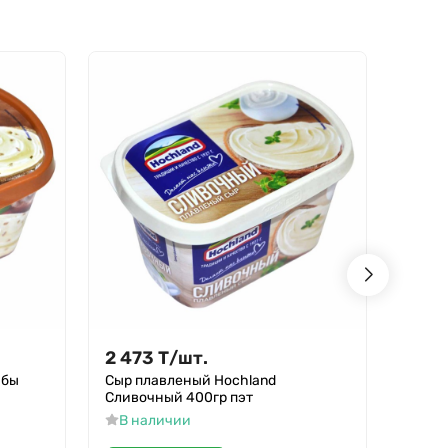
- 19%
2 473
Т
/
шт.
2 47
ибы
Сыр плавленый Hochland
Кофе N
Сливочный 400гр пэт
д/п
В наличии
В н