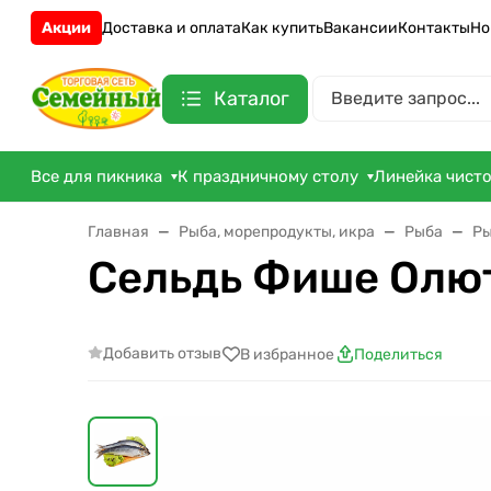
Акции
Доставка и оплата
Как купить
Вакансии
Контакты
Но
Каталог
Все для пикника
К праздничному столу
Линейка чист
Главная
Рыба, морепродукты, икра
Рыба
Ры
Сельдь Фише Олют
Добавить отзыв
В избранное
Поделиться