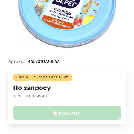
Артикул:
4607010730567
- 100 %
ВЫГОДА
1 469
Т
/
ШТ.
По запросу
Нет в наличии
В корзину