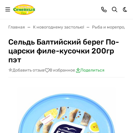
Тем
Главная
К новогоднему застолью!
Рыба и морепродук
Сельдь Балтийский берег По-
царски филе-кусочки 200гр
пэт
Добавить отзыв
В избранное
Поделиться