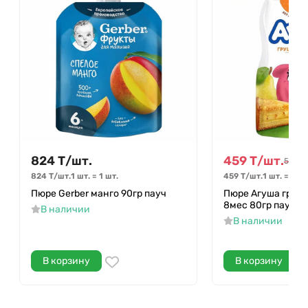
824
Т
/
шт.
459
Т
/
шт.
510
Т
/
824
Т
/
шт.
1 шт.
=
1
шт.
459
Т
/
шт.
1 шт.
=
1
шт
Пюре Gerber манго 90гр пауч
Пюре Агуша груше
8мес 80гр пауч
В наличии
В наличии
В корзину
В корзину