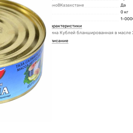
СделаноВКазахстане
Да
Вес
0 кг
Код
1-000
Все характеристики
Сардина Кублей бланшированная в масле 
Все описание