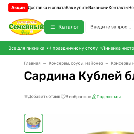
Акции
Доставка и оплата
Как купить
Вакансии
Контакты
Но
Каталог
Все для пикника
К праздничному столу
Линейка чист
Главная
Консервы, соусы, майонез
Консервы 
Сардина Кублей б
Добавить отзыв
В избранное
Поделиться