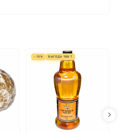
- 15%
ВЫГОДА
188
Т
- 10%