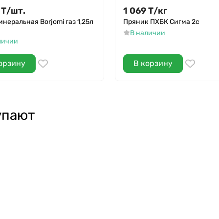
Т
/
шт.
1 069
Т
/
кг
инеральная Borjomi газ 1,25л
Пряник ПХБК Сигма 2с
В наличии
личии
орзину
В корзину
упают