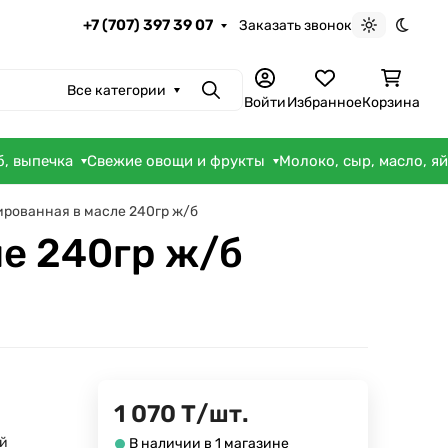
+7 (707) 397 39 07
Заказать звонок
Светлая те
Темна
Все категории
Поиск
Войти
Избранное
Корзина
б, выпечка
Свежие овощи и фрукты
Молоко, сыр, масло, я
рованная в масле 240гр ж/б
е 240гр ж/б
1 070
Т
/
шт.
й
В наличии в 1 магазине