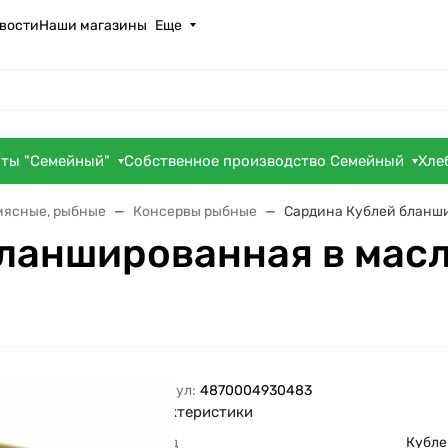
вости
Наши магазины
Еще
оты "Семейный"
Собственное производство Семейный
Хле
мясные, рыбные
Консервы рыбные
Сардина Кублей бланши
ланшированная в масл
Артикул:
4870004930483
Характеристики
Бренд
Кубле