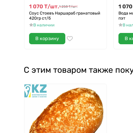
1 070
Т
/
шт.
1 070
1 258
Т
/
шт.
Соус Стоевъ Наршараб гранатовый
Вода м
420гр ст/б
пэт
В наличии
В на
В корзину
В к
С этим товаром также пок