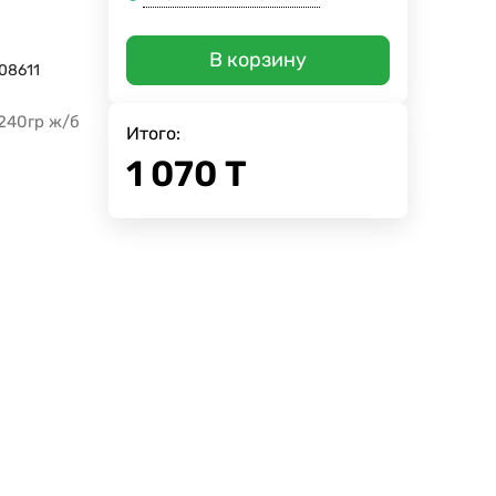
В корзину
08611
240гр ж/б
Итого:
1 070
Т