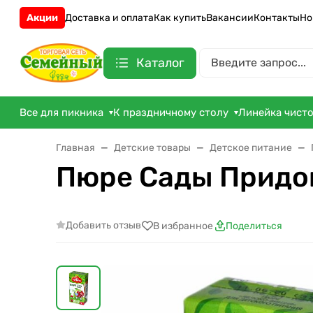
Акции
Доставка и оплата
Как купить
Вакансии
Контакты
Но
Каталог
Все для пикника
К праздничному столу
Линейка чист
Главная
Детские товары
Детское питание
Пюре Сады Придон
Добавить отзыв
В избранное
Поделиться