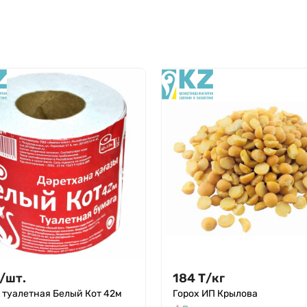
/
шт.
184
Т
/
кг
 туалетная Белый Кот 42м
Горох ИП Крылова