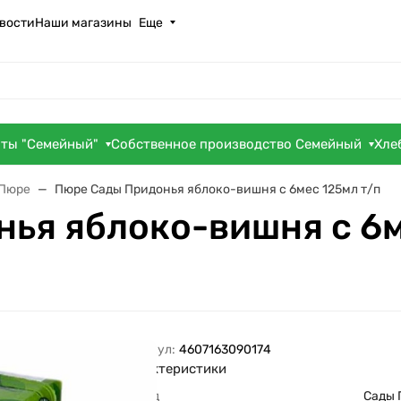
вости
Наши магазины
Еще
оты "Семейный"
Собственное производство Семейный
Хле
Пюре
Пюре Сады Придонья яблоко-вишня с 6мес 125мл т/п
ья яблоко-вишня с 6м
Артикул:
4607163090174
Характеристики
Бренд
Сады 