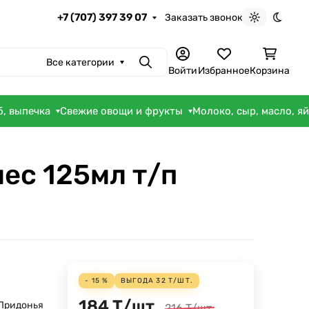
+7 (707) 397 39 07
Заказать звонок
Светлая те
Темна
Все категории
Поиск
Войти
Избранное
Корзина
б, выпечка
Свежие овощи и фрукты
Молоко, сыр, масло, я
ес 125мл т/п
- 15 %
ВЫГОДА
32
Т
/
ШТ.
184
Т
/
шт.
Придонья
216
Т
/
шт.