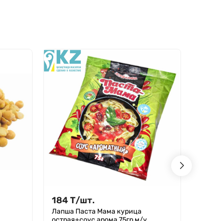
- 20%
184
Т
/
шт.
184
Лапша Паста Мама курица
184
Т
/
острая+соус арома 75гр м/у