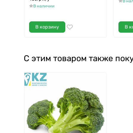
В на
В наличии
В корзину
В к
С этим товаром также пок