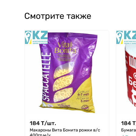
Смотрите также
184
Т
/
шт.
184
Т
Макароны Вита Бонита рожки в/с
Бумага
400гр м/у