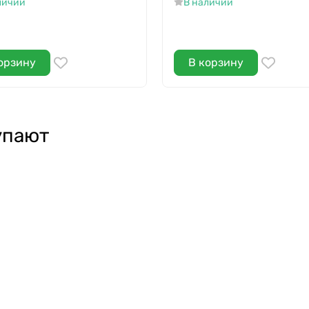
личии
В наличии
орзину
В корзину
упают