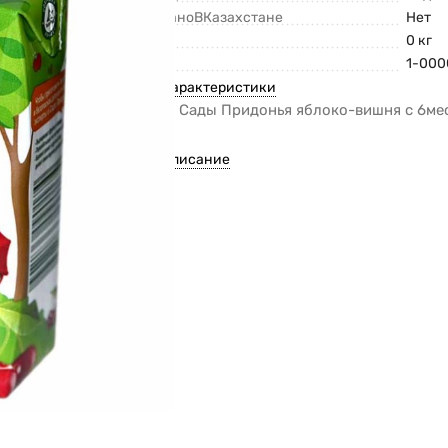
СделаноВКазахстане
Нет
Вес
0 кг
Код
1-00
Все характеристики
Пюре Сады Придонья яблоко-вишня с 6мес
п
Все описание