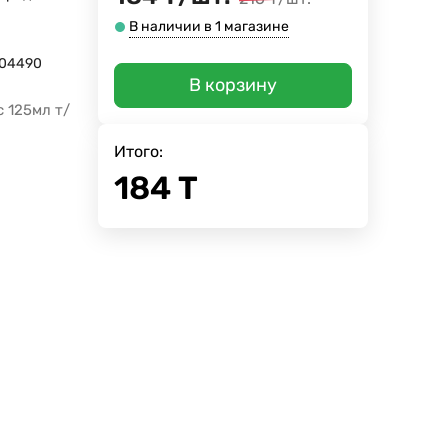
В наличии в 1 магазине
004490
В корзину
 125мл т/
Итого:
184
Т